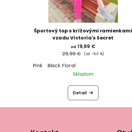
Športový top s krížovými ramienkam
vzadu Victoria's Secret
19,99 €
od
29,99 €
(až –50 %)
Pink
Black Floral
Skladom
Detail
Z
á