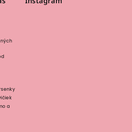
ás
Instagram
bných
od
rsenky
ičiek
mo a