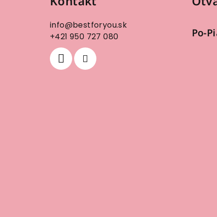
Kontakt
Otvá
p
ä
info
@
bestforyou.sk
Po-Pi
t
+421 950 727 080
i
e