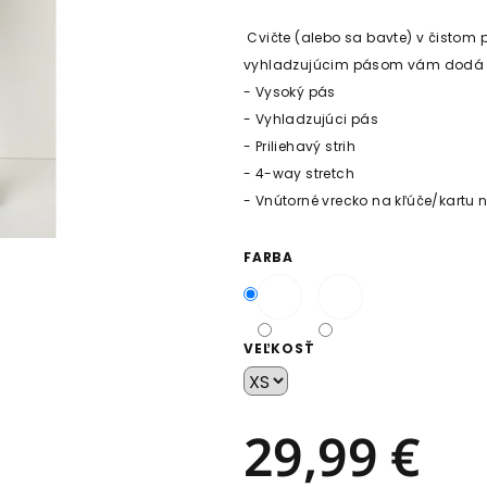
Cvičte (alebo sa bavte) v čistom 
vyhladzujúcim pásom vám dodá 
- Vysoký pás
- Vyhladzujúci pás
- Priliehavý strih
- 4-way stretch
- Vnútorné vrecko na kľúče/kartu
FARBA
VEĽKOSŤ
29,99 €