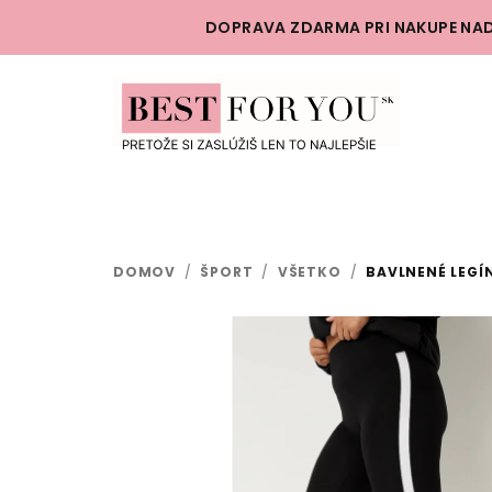
Prejsť
DOPRAVA ZDARMA PRI NAKUPE NAD
na
obsah
DOMOV
/
ŠPORT
/
VŠETKO
/
BAVLNENÉ LEGÍ