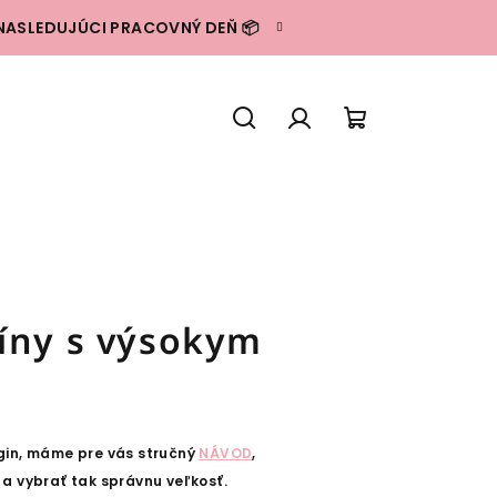
NASLEDUJÚCI PRACOVNÝ DEŇ 📦
Hľadať
Prihlásenie
Nákupný
košík
íny s výsokym
legin, máme pre vás stručný
NÁVOD
,
a vybrať tak správnu veľkosť.