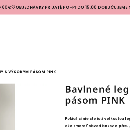
 80€🤍OBJEDNÁVKY PRIJATÉ PO–PI DO 15.00 DORUČUJEME 
NY S VÝSOKYM PÁSOM PINK
Bavlnené leg
pásom PINK
Pokiaľ si nie ste istí veľkosťou 
ako zmerať obvod bokov a pásu, 