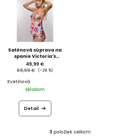
Saténová súprava na
spanie Victoria’s
Secret
49,99 €
69,99 €
(–28 %)
Kvetinová
Skladom
Detail
3
položiek celkom
O