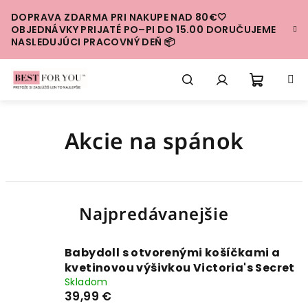
Prejsť
DOPRAVA ZDARMA PRI NAKUPE NAD 80€🤍
na
OBJEDNÁVKY PRIJATÉ PO–PI DO 15.00 DORUČUJEME
obsah
NASLEDUJÚCI PRACOVNÝ DEŇ 📦
Nákup
Hľadať
Prihlásenie
Akcie na spánok
košík
Najpredávanejšie
Babydoll s otvorenými košíčkami a
kvetinovou výšivkou Victoria's Secret
Skladom
39,99 €