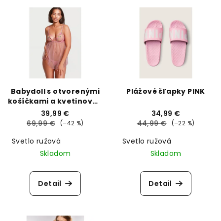
V
ý
p
i
s
p
r
Babydoll s otvorenými
Plážové šľapky PINK
o
košíčkami a kvetinovou
výšivkou Victoria's
d
39,99 €
34,99 €
Secret
69,99 €
44,99 €
(–42 %)
(–22 %)
u
k
Svetlo ružová
Svetlo ružová
Skladom
Skladom
t
o
v
Detail
Detail