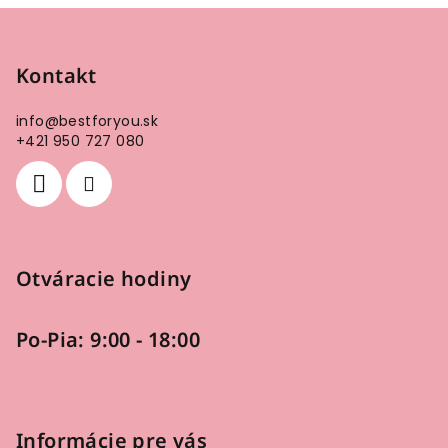
v
Z
l
á
á
p
Kontakt
d
a
ä
c
info
@
bestforyou.sk
t
+421 950 727 080
i
i
e
e
p
r
v
k
Otváracie hodiny
y
v
ý
Po-Pia: 9:00 - 18:00
p
i
s
u
Informácie pre vás