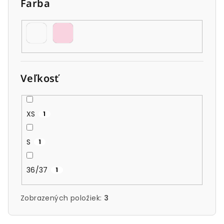
Farba
Veľkosť
XS
1
S
1
36/37
1
Zobrazených položiek:
3