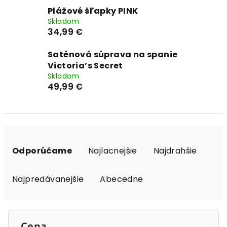
Plážové šľapky PINK
Skladom
34,99 €
Saténová súprava na spanie
Victoria’s Secret
Skladom
49,99 €
R
a
Odporúčame
Najlacnejšie
Najdrahšie
d
e
Najpredávanejšie
Abecedne
n
i
e
Cena