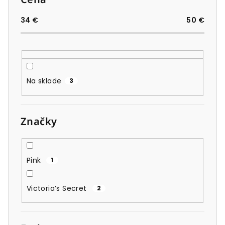
p
r
34
€
50
€
o
d
u
k
Na sklade
3
t
o
v
Značky
Pink
1
Victoria’s Secret
2