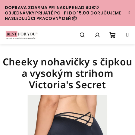
Prejsť
DOPRAVA ZDARMA PRI NAKUPE NAD 80€🤍
na
OBJEDNÁVKY PRIJATÉ PO–PI DO 15.00 DORUČUJEME
obsah
NASLEDUJÚCI PRACOVNÝ DEŇ 📦
Nákup
Hľadať
Prihlásenie
Cheeky nohavičky s čipkou
košík
a vysokým strihom
Victoria's Secret