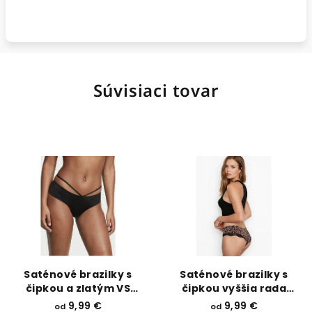
Súvisiaci tovar
Saténové brazilky s
Saténové brazilky s
čipkou a zlatým VS
čipkou vyššia rada
vyššia rada Cheeky
Cheeky Victoria’s
9,99 €
9,99 €
od
od