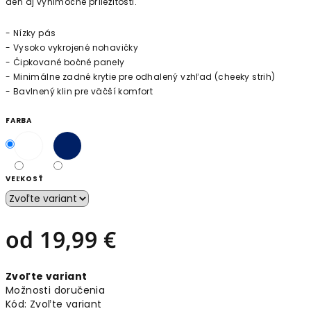
deň aj výnimočné príležitosti.
- Nízky pás
- Vysoko vykrojené nohavičky
- Čipkované bočné panely
- Minimálne zadné krytie pre odhalený vzhľad (cheeky strih)
- Bavlnený klin pre väčší komfort
FARBA
VEĽKOSŤ
od
19,99 €
Jednotková
Zvoľte variant
cena:
Možnosti doručenia
Kód:
Zvoľte variant