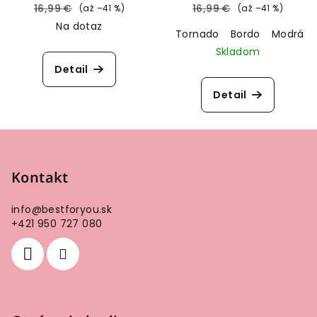
Victoria’s Secret
Secret
16,99 €
16,99 €
(až –41 %)
(až –41 %)
Na dotaz
Tornado
Bordo
Modrá s
Skladom
Detail
Detail
Z
á
p
Kontakt
ä
info
@
bestforyou.sk
t
+421 950 727 080
i
e