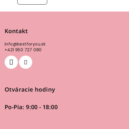
Z
á
p
Kontakt
ä
info
@
bestforyou.sk
t
+421 950 727 080
i
e
Otváracie hodiny
Po-Pia: 9:00 - 18:00