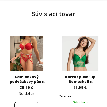
Súvisiaci tovar
Kamienkový
Korzet push-up
podväzkový pás s
Bombshell s
viazaním v páse
pridávajúcimi 2
39,99 €
79,99 €
Victoria's Secret
veľkosti košíčkov
Na dotaz
Victoria’s Secret
Zelená
Skladom