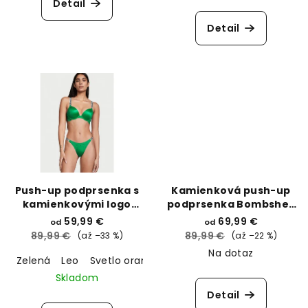
Detail
Detail
Push-up podprsenka s
Kamienková push-up
kamienkovými logo
podprsenka Bombshell
ramienkami Victoria’s
s pridávajúcimi 2
59,99 €
69,99 €
od
od
Secret
veľkosti košíčkov
89,99 €
89,99 €
(až –33 %)
(až –22 %)
Victoria’s Secret
Na dotaz
Zelená
Leo
Svetlo oranžová
Skladom
Detail