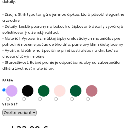
detaily.
•
Dizajn:
Strih typu tangá s jemnou čipkou, ktorá pôsobí elegantne
a zvodne.
•
Detaily:
Lesklé popruhy na bokoch a čipkované detaily vytvárajú
sofistikovaný a ženský vzhľad.
•
Materiál:
Vyrobené z mäkkej čipky a elastických materiálov pre
pohodlné nosenie počas celého dňa, panelový klin z čistej bavlny
•
Využitie:
Ideálne na špeciálne príležitosti alebo na dni, keď sa
chcete cítiť výnimočne.
•
Starostlivosť:
Ručné pranie je odporúčané, aby sa zabezpečila
dlhšia životnosť materiálov.
FARBA
VEĽKOSŤ