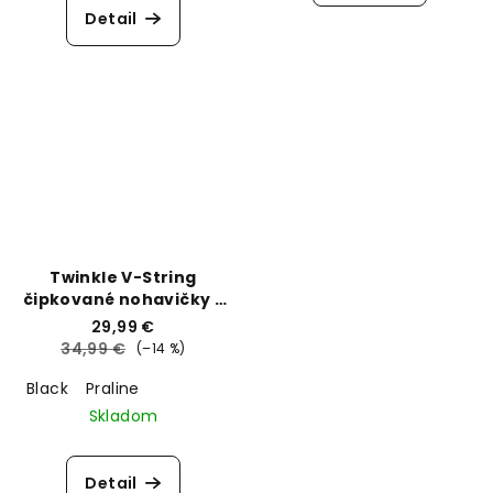
Detail
Twinkle V-String
čipkované nohavičky s
trblietavými
29,99 €
ramienkami Victoria's
34,99 €
(–14 %)
Secret
Black
Praline
Skladom
Detail