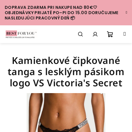
Prejsť
DOPRAVA ZDARMA PRI NAKUPE NAD 80€🤍
na
OBJEDNÁVKY PRIJATÉ PO–PI DO 15.00 DORUČUJEME
obsah
NASLEDUJÚCI PRACOVNÝ DEŇ 📦
Nákup
Hľadať
Prihlásenie
Kamienkové čipkované
košík
tanga s lesklým pásikom
logo VS Victoria's Secret