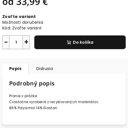
od
33,99 €
Jednotková
Zvoľte variant
cena:
Možnosti doručenia
Kód:
Zvoľte variant
−
+
Do košíka
Popis
Diskusia
Podrobný popis
Pranie v práčke
Čiastočne vyrobené z recyklovaných materiálov
86% Polyamid 14% Elastan