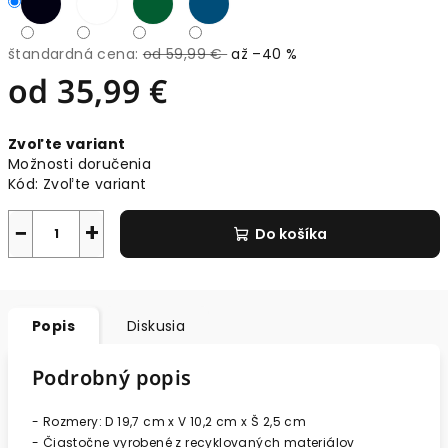
štandardná cena:
od 59,99 €
až –40 %
od
35,99 €
Jednotková
Zvoľte variant
cena:
Možnosti doručenia
Kód:
Zvoľte variant
−
+
Do košíka
Popis
Diskusia
Podrobný popis
- Rozmery: D 19,7 cm x V 10,2 cm x Š 2,5 cm
- Čiastočne vyrobené z recyklovaných materiálov