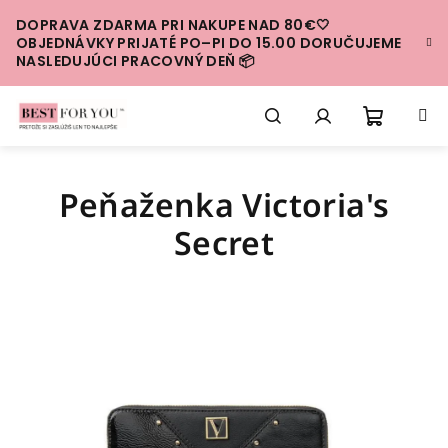
Prejsť
DOPRAVA ZDARMA PRI NAKUPE NAD 80€🤍
na
OBJEDNÁVKY PRIJATÉ PO–PI DO 15.00 DORUČUJEME
obsah
NASLEDUJÚCI PRACOVNÝ DEŇ 📦
Nákup
Hľadať
Prihlásenie
Peňaženka Victoria's
košík
Secret