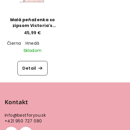
Malá peňaženka so
zipsom Victoria's
Secret
45,99 €
Čierna
Hnedá
Skladom
Detail
Z
á
p
Kontakt
ä
info
@
bestforyou.sk
t
+421 950 727 080
i