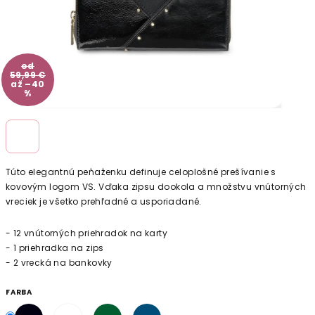
od
59,99 €
až –40
%
Túto elegantnú peňaženku definuje celoplošné prešívanie s
kovovým logom VS. Vďaka zipsu dookola a množstvu vnútorných
vreciek je všetko prehľadné a usporiadané.
- 12 vnútorných priehradok na karty
- 1 priehradka na zips
- 2 vrecká na bankovky
FARBA