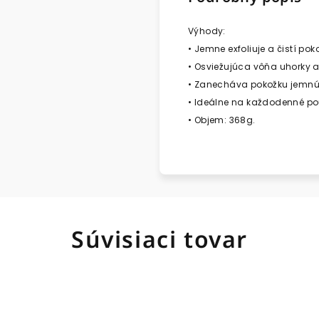
Výhody:
•
Jemne exfoliuje a čistí pok
•
Osviežujúca vôňa uhorky a
•
Zanecháva pokožku jemnú,
•
Ideálne na každodenné použ
•
Objem: 368g.
Súvisiaci tovar