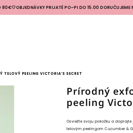
 80€🤍OBJEDNÁVKY PRIJATÉ PO–PI DO 15.00 DORUČUJEME 
Ý TELOVÝ PEELING VICTORIA’S SECRET
Prírodný exfo
peeling Victo
Osviežte svoju pokožku a doprajte
telovým peelingom
Cucumber & G