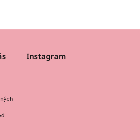
ás
Instagram
bných
od