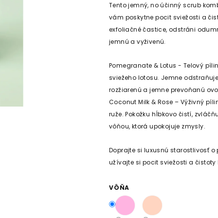
Tento jemný, no účinný scrub komb
vám poskytne pocit sviežosti a či
exfoliačné častice, odstráni odu
jemnú a vyživenú.
Pomegranate & Lotus -
Telový píl
sviežeho lotosu. Jemne odstraňuj
rozžiarenú a jemne prevoňanú ov
Coconut Milk & Rose –
Výživný píl
ruže. Pokožku hĺbkovo čistí, zvlá
vôňou, ktorá upokojuje zmysly.
Doprajte si luxusnú starostlivosť
užívajte si pocit sviežosti a čistot
VÔŇA