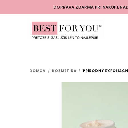
Prejsť
DOPRAVA ZDARMA PRI NAKUPE NAD
na
obsah
DOMOV
/
KOZMETIKA
/
PRÍRODNÝ EXFOLIAČN