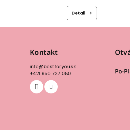
Detail
Z
á
Kontakt
Otvá
p
ä
info
@
bestforyou.sk
Po-Pi
t
+421 950 727 080
i
e