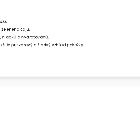
ožku.
 zeleného čaju.
 hladkú a hydratovanú.
itie pre zdravý a žiarivý vzhľad pokožky.