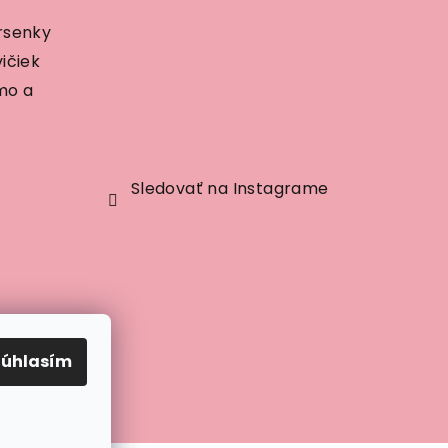
rsenky
ičiek
mo a
Sledovať na Instagrame
Súhlasím