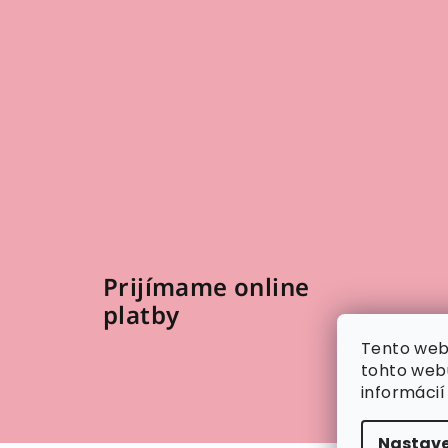
Prijímame online
platby
Tento web
tohto webu
informáci
Nastave