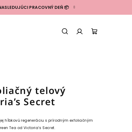
NASLEDUJÚCI PRACOVNÝ DEŇ 📦
Hľadať
Prihlásenie
Nákupný
košík
liačný telový
ria’s Secret
 jej hĺbkovú regeneráciu s prírodným exfoliačným
reen Tea
od Victoria’s Secret.