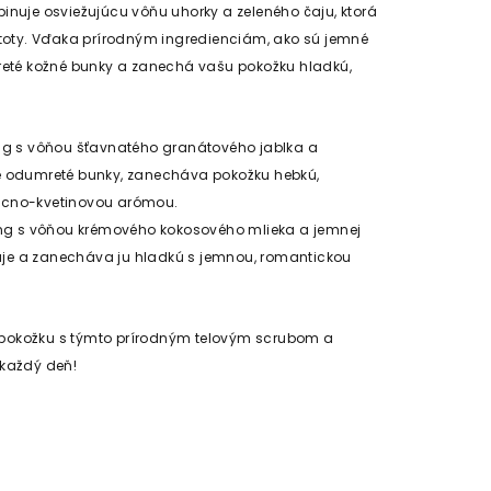
inuje osviežujúcu vôňu uhorky a zeleného čaju, ktorá
stoty. Vďaka prírodným ingredienciám, ako sú jemné
mreté kožné bunky a zanechá vašu pokožku hladkú,
ing s vôňou šťavnatého granátového jablka a
e odumreté bunky, zanecháva pokožku hebkú,
ocno-kvetinovou arómou.
ing s vôňou krémového kokosového mlieka a jemnej
čňuje a zanecháva ju hladkú s jemnou, romantickou
 o pokožku s týmto prírodným telovým scrubom a
y každý deň!