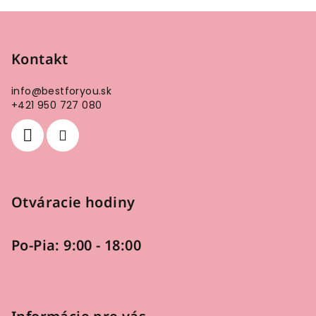
Z
á
p
Kontakt
ä
info
@
bestforyou.sk
t
+421 950 727 080
i
e
Otváracie hodiny
Po-Pia: 9:00 - 18:00