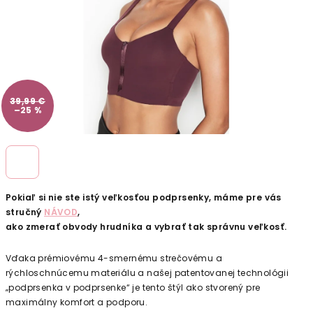
39,99 €
–25 %
Pokiaľ si nie ste istý veľkosťou podprsenky, máme pre vás
stručný
NÁVOD
,
ako zmerať obvody hrudníka a vybrať tak správnu veľkosť.
Vďaka prémiovému 4-smernému strečovému a
rýchloschnúcemu materiálu a našej patentovanej technológii
„podprsenka v podprsenke“ je tento štýl ako stvorený pre
maximálny komfort a podporu.