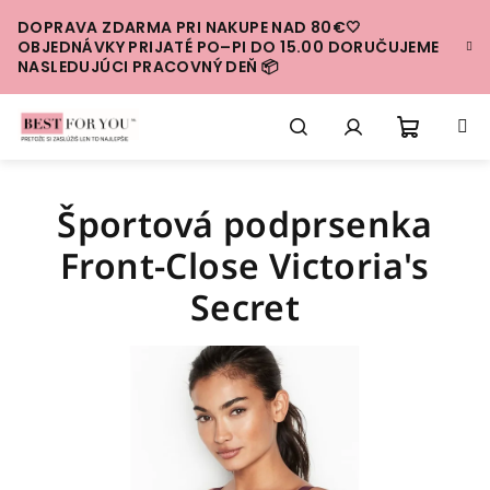
Prejsť
DOPRAVA ZDARMA PRI NAKUPE NAD 80€🤍
na
OBJEDNÁVKY PRIJATÉ PO–PI DO 15.00 DORUČUJEME
obsah
NASLEDUJÚCI PRACOVNÝ DEŇ 📦
Nákup
Hľadať
Prihlásenie
Športová podprsenka
košík
Front-Close Victoria's
Secret