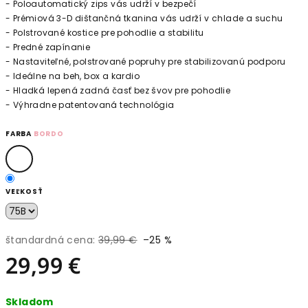
- Poloautomatický zips vás udrží v bezpečí
- Prémiová 3-D dištančná tkanina vás udrží v chlade a suchu
- Polstrované kostice pre pohodlie a stabilitu
- Predné zapínanie
- Nastaviteľné, polstrované popruhy pre stabilizovanú podporu
- Ideálne na beh, box a kardio
- Hladká lepená zadná časť bez švov pre pohodlie
- Výhradne patentovaná technológia
FARBA
BORDO
VEĽKOSŤ
štandardná cena:
39,99 €
–25 %
29,99 €
Jednotková
Skladom
cena: