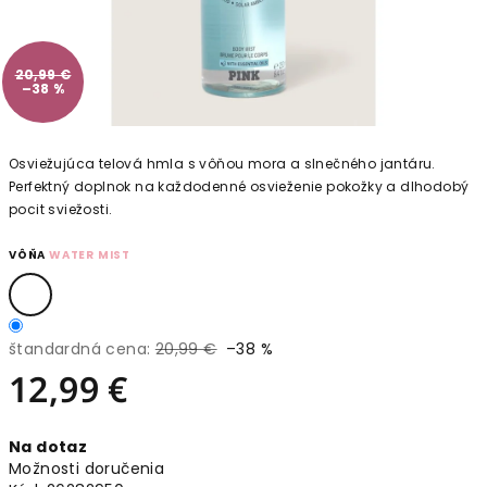
20,99 €
–38 %
Osviežujúca telová hmla s vôňou mora a slnečného jantáru.
Perfektný doplnok na každodenné osvieženie pokožky a dlhodobý
pocit sviežosti.
VÔŇA
WATER MIST
štandardná cena:
20,99 €
–38 %
12,99 €
Jednotková
Na dotaz
cena:
Možnosti doručenia