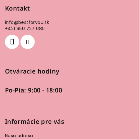
p
Kontakt
ä
info
@
bestforyou.sk
t
+421 950 727 080
i
e
Otváracie hodiny
Po-Pia: 9:00 - 18:00
Informácie pre vás
Naša adresa