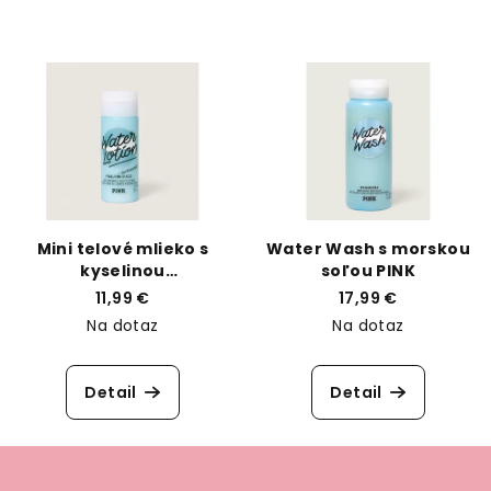
Mini telové mlieko s
Water Wash s morskou
kyselinou
soľou PINK
hyalurónovou PINK
11,99 €
17,99 €
Na dotaz
Na dotaz
Detail
Detail
Z
á