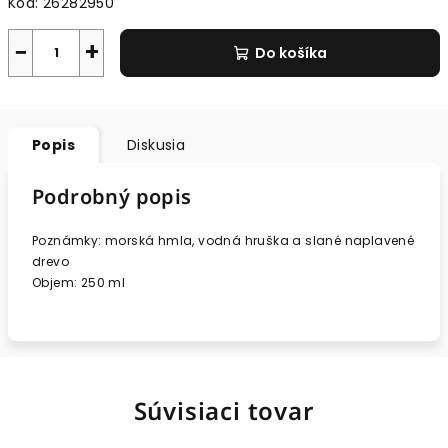
Kód:
26282950
−
+
Do košíka
Popis
Diskusia
Podrobný popis
Poznámky: morská hmla, vodná hruška a slané naplavené
drevo
Objem: 250 ml
Súvisiaci tovar