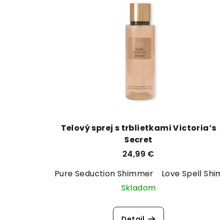
Telový sprej s trblietkami Victoria’s
Secret
24,99 €
Pure Seduction Shimmer
Love Spell Sh
Skladom
Detail