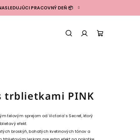
NASLEDUJÚCI PRACOVNÝ DEŇ 📦
Hľadať
Prihlásenie
Nákupný
košík
s trblietkami PINK
ým telovým sprejom od Victoria’s Secret, ktorý
lietavý efekt.
tých broskýň, bohatých kvetinových tónov a
trblietavým leskom pre extra efekt na pokožke.