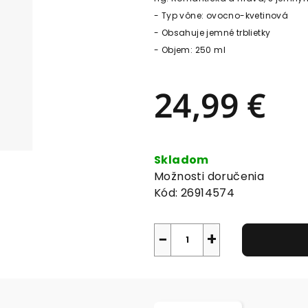
- Typ vône: ovocno-kvetinová
- Obsahuje jemné trblietky
- Objem: 250 ml
24,99 €
Jednotková
cena:
Skladom
Možnosti doručenia
Kód:
26914574
−
+