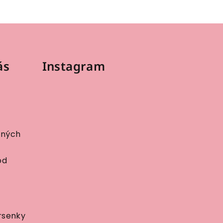
ás
Instagram
bných
od
rsenky