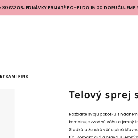
 80€🤍OBJEDNÁVKY PRIJATÉ PO–PI DO 15.00 DORUČUJEME 
IETKAMI PINK
Telový sprej 
Rozžiarte svoju pokožku s nádhern
kombinuje zvodnú vôňu a jemný trb
Sladká a ženská vôňa plná šťavna
fíg.
Romantická a hravá, s jemným 