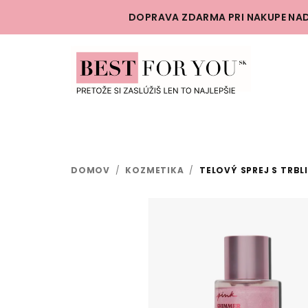
Prejsť
DOPRAVA ZDARMA PRI NAKUPE NAD
na
obsah
DOMOV
/
KOZMETIKA
/
TELOVÝ SPREJ S TRBL