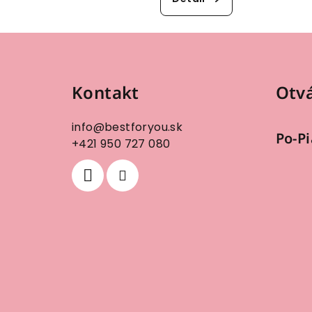
Z
á
Kontakt
Otvá
p
ä
info
@
bestforyou.sk
Po-Pi
t
+421 950 727 080
i
e