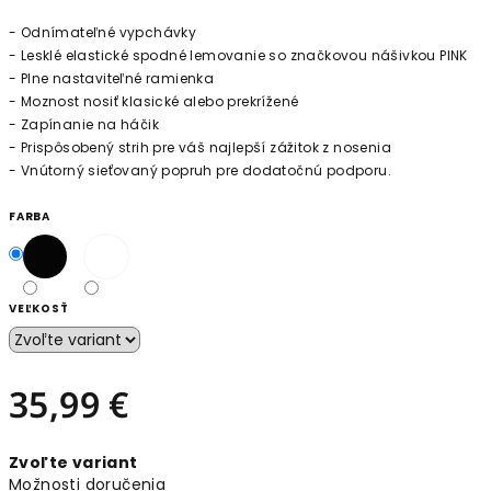
- Odnímateľné vypchávky
- Lesklé elastické spodné lemovanie so značkovou nášivkou PINK
- Plne nastaviteľné ramienka
- Moznost nosiť klasické alebo prekrížené
- Zapínanie na háčik
- Prispôsobený strih pre váš najlepší zážitok z nosenia
- Vnútorný sieťovaný popruh pre dodatočnú podporu.
FARBA
VEĽKOSŤ
35,99 €
Jednotková
Zvoľte variant
cena:
Možnosti doručenia