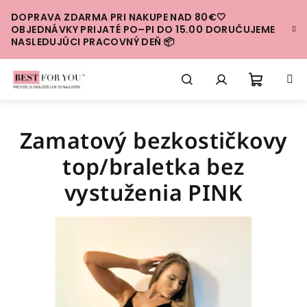
Prejsť
DOPRAVA ZDARMA PRI NAKUPE NAD 80€🤍
na
OBJEDNÁVKY PRIJATÉ PO–PI DO 15.00 DORUČUJEME
obsah
NASLEDUJÚCI PRACOVNÝ DEŇ 📦
Nákup
Hľadať
Prihlásenie
Zamatový bezkostičkovy
košík
top/braletka bez
vystuženia PINK