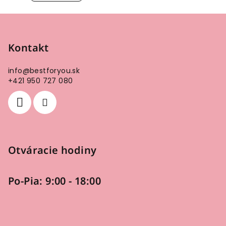
Z
á
p
Kontakt
ä
info
@
bestforyou.sk
t
+421 950 727 080
i
e
Otváracie hodiny
Po-Pia: 9:00 - 18:00